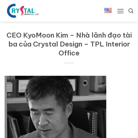
Bỏ
qua
nội
dung
CEO KyoMoon Kim – Nhà lãnh đạo tài
ba của Crystal Design – TPL Interior
Office