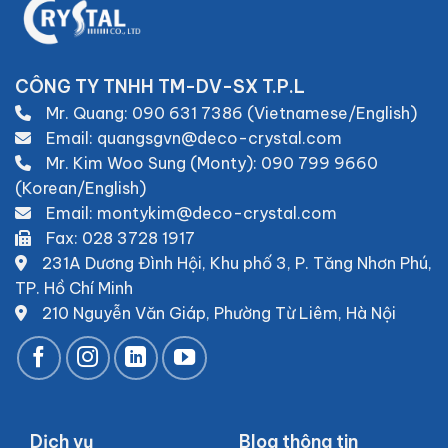
CÔNG TY TNHH TM-DV-SX T.P.L
Mr. Quang:
090 631 7386 (Vietnamese/English)
Email: quangsgvn@deco-crystal.com
Mr. Kim Woo Sung (Monty):
090 799 9660
(Korean/English)
Email: montykim@deco-crystal.com
Fax: 028 3728 1917
231A Dương Đình Hội, Khu phố 3, P. Tăng Nhơn Phú
,
TP. Hồ Chí Minh
210 Nguyễn Văn Giáp, Phường Từ Liêm, Hà Nội
Dịch vụ
Blog thông tin