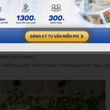
 phòng máy chủ, hệ thống âm thanh/hình ảnh cho phòng 
g hoặc thiết lập IT phức tạp có thể đẩy chi phí lên cao
ảnh hưởng trực tiếp đến trải nghiệm của nhân viên và hìn
bạn dễ dàng điều chỉnh ngân sách nhất.
àm việc, cụm bàn nhân viên, bàn ghế phòng họp, tủ đựn
phòng chờ (lounge).
xanh trong nhà, thảm trải sàn, tranh nghệ thuật, logo cô