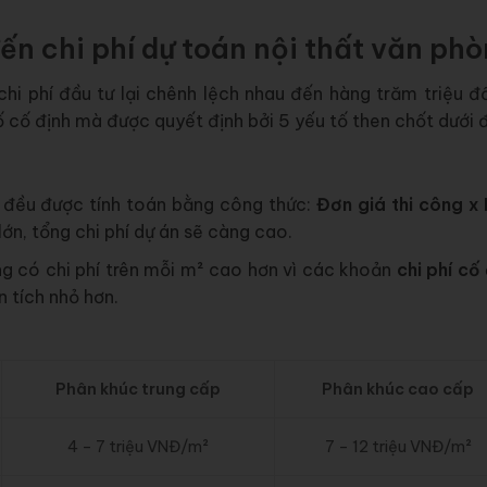
đến chi phí dự toán nội thất văn ph
chi phí đầu tư lại chênh lệch nhau đến hàng trăm triệu đ
 cố định mà được quyết định bởi 5 yếu tố then chốt dưới 
ay đều được tính toán bằng công thức:
Đơn giá thi công x 
lớn, tổng chi phí dự án sẽ càng cao.
ng có chi phí trên mỗi m² cao hơn vì các khoản
chi phí cố
n tích nhỏ hơn.
Phân khúc trung cấp
Phân khúc cao cấp
4 – 7 triệu VNĐ/m²
7 – 12 triệu VNĐ/m²