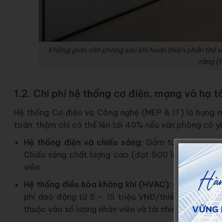
Không gian văn phòng sau khi hoàn thiện phần thô v
ràng (
1.2. Chi phí hệ thống cơ điện, mạng và hạ 
Hệ thống Cơ điện và Công nghệ (MEP & IT) là hạng 
toán, thậm chí có thể lên tới 40% nếu văn phòng có y
Hệ thống điện và chiếu sáng:
Gồm tủ điện, đường
Chiếu sáng chất lượng cao (đạt 500 lux tại bàn là
viên.
Hệ thống điều hòa không khí (HVAC):
Có ba loại c
phí dao động từ 5 – 15 triệu VNĐ/thiết bị. Quy ch
thuộc vào số lượng nhân viên và tải nhiệt.