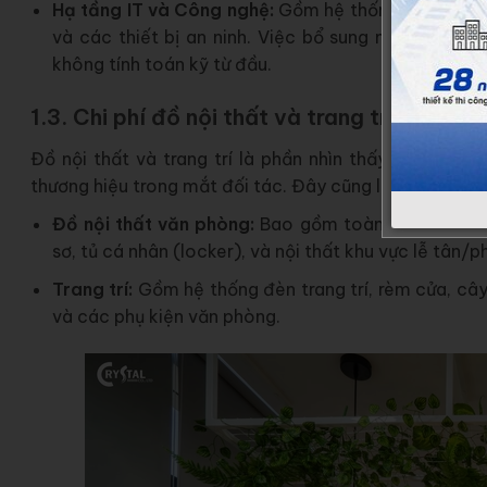
Hạ tầng IT và Công nghệ:
Gồm hệ thống cáp mạng,
và các thiết bị an ninh. Việc bổ sung mạng mở rộn
không tính toán kỹ từ đầu.
1.3. Chi phí đồ nội thất và trang trí
Đồ nội thất và trang trí là phần nhìn thấy rõ nhất, 
thương hiệu trong mắt đối tác. Đây cũng là hạng mục 
Đồ nội thất văn phòng:
Bao gồm toàn bộ bàn ghế l
sơ, tủ cá nhân (locker), và nội thất khu vực lễ tân/
Trang trí:
Gồm hệ thống đèn trang trí, rèm cửa, cây 
và các phụ kiện văn phòng.