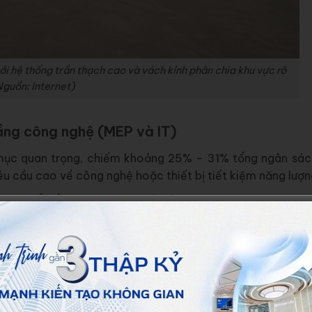
ới hệ thống trần thạch cao và vách kính phân chia khu vực rõ
Nguồn: Internet)
tầng công nghệ (MEP và IT)
mục quan trọng, chiếm khoảng 25% – 31% tổng ngân sác
êu cầu cao về công nghệ hoặc thiết bị tiết kiệm năng lượn
 dây, ổ cắm và các loại đèn (downlight, track, panel L
m việc) rất quan trọng vì nó có thể cải thiện năng suất 
hính là âm trần cassette, giấu trần duct và điều hòa multi
uẩn lắp đặt là khoảng 1 thiết bị 2HP cho 25 – 30m² sàn,