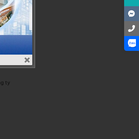
họp,
 nếu
h ảnh
g hồ
ng ty