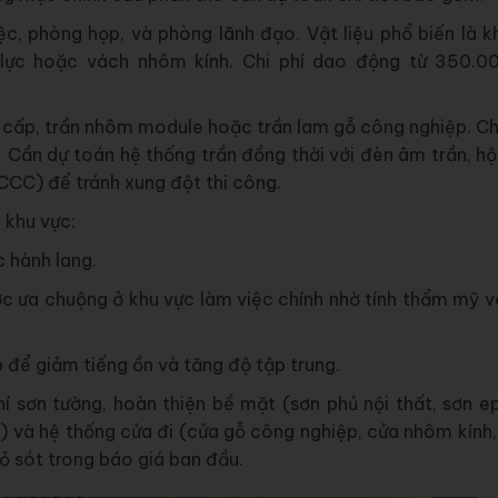
c, phòng họp, và phòng lãnh đạo. Vật liệu phổ biến là k
lực hoặc vách nhôm kính. Chi phí dao động từ 350.0
cấp, trần nhôm module hoặc trần lam gỗ công nghiệp. Chi
Cần dự toán hệ thống trần đồng thời với đèn âm trần, hộ
CCC) để tránh xung đột thi công.
 khu vực:
 hành lang.
 ưa chuộng ở khu vực làm việc chính nhờ tính thẩm mỹ v
để giảm tiếng ồn và tăng độ tập trung.
í sơn tường, hoàn thiện bề mặt (sơn phủ nội thất, sơn e
ọp) và hệ thống cửa đi (cửa gỗ công nghiệp, cửa nhôm kính
ỏ sót trong báo giá ban đầu.