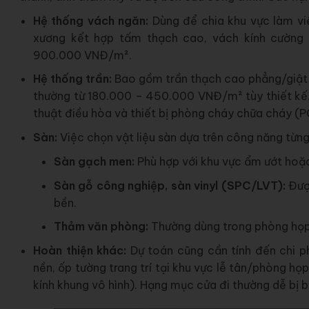
Hệ thống vách ngăn:
Dùng để chia khu vực làm việ
xương kết hợp tấm thạch cao, vách kính cường 
900.000 VNĐ/m².
Hệ thống trần:
Bao gồm trần thạch cao phẳng/giật 
thường từ 180.000 – 450.000 VNĐ/m² tùy thiết kế. 
thuật điều hòa và thiết bị phòng cháy chữa cháy (P
Sàn:
Việc chọn vật liệu sàn dựa trên công năng từng
Sàn gạch men:
Phù hợp với khu vực ẩm ướt hoặc
Sàn gỗ công nghiệp, sàn vinyl (SPC/LVT):
Được
bền.
Thảm văn phòng:
Thường dùng trong phòng họp 
Hoàn thiện khác:
Dự toán cũng cần tính đến chi ph
nền, ốp tường trang trí tại khu vực lễ tân/phòng h
kính khung vô hình). Hạng mục cửa đi thường dễ bị b