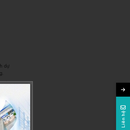
h dự
g.
ED).
nhân
. Chi
Liên hệ
 tùy