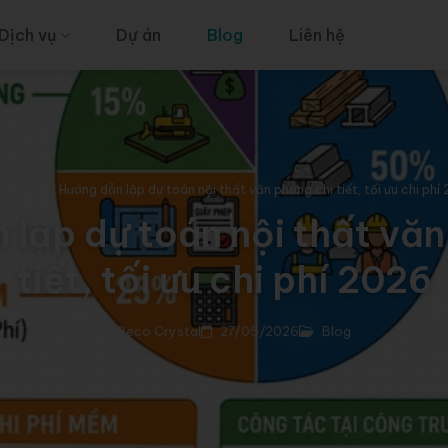
Dịch vụ
Dự án
Blog
Liên hệ
e
/
Blog
/
Hướng dẫn lập dự toán nội thất văn phòng chi tiết, tối ưu chi phí
 lập dự toán nội thất văn
tiết, tối ưu chi phí 2026
Deco Crystal
27/05/2026
Blog