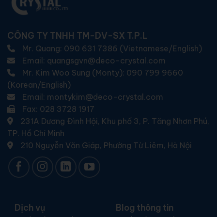
CÔNG TY TNHH TM-DV-SX T.P.L
Mr. Quang:
090 631 7386 (Vietnamese/English)
Email: quangsgvn@deco-crystal.com
Mr. Kim Woo Sung (Monty):
090 799 9660
(Korean/English)
Email: montykim@deco-crystal.com
Fax: 028 3728 1917
231A Dương Đình Hội, Khu phố 3, P. Tăng Nhơn Phú
,
TP. Hồ Chí Minh
210 Nguyễn Văn Giáp, Phường Từ Liêm, Hà Nội
Dịch vụ
Blog thông tin