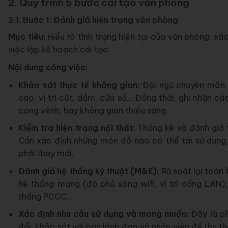
2. Quy trình 5 bước cải tạo văn phòng
2.1. Bước 1: Đánh giá hiện trạng văn phòng
Mục tiêu:
Hiểu rõ tình trạng hiện tại của văn phòng, xá
việc lập kế hoạch cải tạo.
Nội dung công việc:
Khảo sát thực tế không gian:
Đội ngũ chuyên môn s
cao, vị trí cột, dầm, cửa sổ… Đồng thời, ghi nhận cá
cong vênh, hay không gian thiếu sáng.
Kiểm tra hiện trạng nội thất:
Thống kê và đánh giá t
Cần xác định những món đồ nào có thể tái sử dụng
phải thay mới.
Đánh giá hệ thống kỹ thuật (M&E):
Rà soát lại toàn 
hệ thống mạng (độ phủ sóng wifi, vị trí cổng LAN)
thống PCCC.
Xác định nhu cầu sử dụng và mong muốn:
Đây là ph
đổi, khảo sát với ban lãnh đạo và nhân viên để thu t