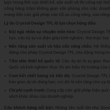
lược trong lĩnh vực thiết kế, sản xuất và thi công nội th
công hàng trăm không gian văn phòng cho các doanh
mang đến các giải pháp vừa tối ưu công năng, vừa nâng
Lý do Crystal Design TPL là lựa chọn hàng đầu:
Đội ngũ nhân sự chuyên môn hóa:
Crystal Design T
tạo, các kỹ sư cơ điện giàu kinh nghiệm, thợ mộc tay
Nền tảng sản xuất và hậu cần vững chắc:
Hệ thống
động cho phép Crystal Design TPL chủ động trong mọi
Tầm nhìn thiết kế quốc tế:
Các dự án là sự giao tho
Quốc và kinh nghiệm thực thi am hiểu thị trường của 
Cam kết chất lượng và tiến độ:
Crystal Design TPL 
bàn giao dự án đúng hẹn, coi đó là nền tảng cho uy tí
Chi phí cạnh tranh:
Cung cấp các giải pháp hiệu quả v
sách khác nhau của doanh nghiệp.
Các khách hàng nổi bật:
Những tên tuổi lớn như
Sams