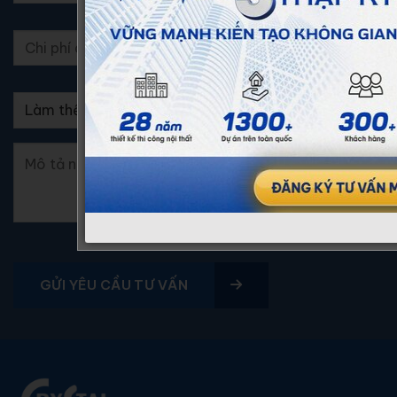
GỬI YÊU CẦU TƯ VẤN