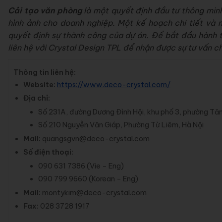
Cải tạo văn phòng
là một quyết định đầu tư thông minh,
hình ảnh cho doanh nghiệp. Một kế hoạch chi tiết và mộ
quyết định sự thành công của dự án. Để bắt đầu hành t
liên hệ với Crystal Design TPL để nhận được sự tư vấn c
Thông tin liên hệ:
Website:
https://www.deco-crystal.com/
Địa chỉ:
Số 231A, đường Dương Đình Hội, khu phố 3, phường Tă
Số 210 Nguyễn Văn Giáp, Phường Từ Liêm, Hà Nội
Mail:
quangsgvn@deco-crystal.com
Số điện thoại:
090 631 7386 (Vie – Eng)
090 799 9660 (Korean – Eng)
Mail:
montykim@deco-crystal.com
Fax:
028 3728 1917