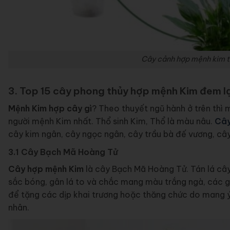
Cây cảnh hợp mệnh kim t
3. Top 15 cây phong thủy hợp mệnh Kim đem lạ
Mệnh Kim hợp cây gì
? Theo thuyết ngũ hành ở trên thì
người mệnh Kim nhất. Thổ sinh Kim, Thổ là màu nâu.
Cây
cây kim ngân, cây ngọc ngân, cây trầu bà đế vương, câ
3.1 Cây Bạch Mã Hoàng Tử
Cây hợp mệnh Kim
là cây Bạch Mã Hoàng Tử. Tán lá cây
sắc bóng, gân lá to và chắc mang màu trắng ngà, các gâ
để tặng các dịp khai trương hoặc thăng chức do mang 
nhân.