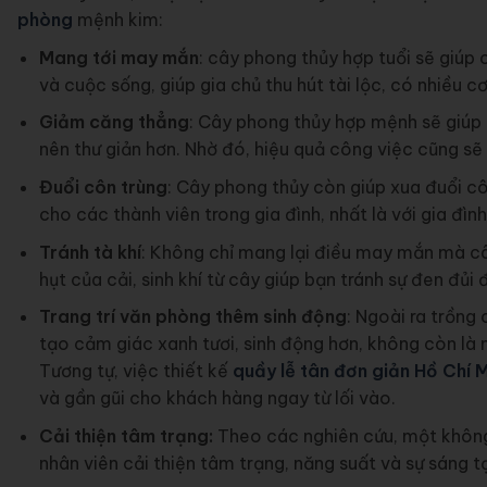
phòng
mệnh kim:
Mang tới may mắn
: cây phong thủy hợp tuổi sẽ giúp
và cuộc sống, giúp gia chủ thu hút tài lộc, có nhiều c
Giảm căng thẳng
: Cây phong thủy hợp mệnh sẽ giúp g
nên thư giản hơn. Nhờ đó, hiệu quả công việc cũng sẽ
Đuổi côn trùng
: Cây phong thủy còn giúp xua đuổi c
cho các thành viên trong gia đình, nhất là với gia đình
Tránh tà khí
: Không chỉ mang lại điều may mắn mà cây
hụt của cải, sinh khí từ cây giúp bạn tránh sự đen đủi
Trang trí văn phòng thêm sinh động
: Ngoài ra trồng
tạo cảm giác xanh tươi, sinh động hơn, không còn là 
Tương tự, việc thiết kế
quầy lễ tân đơn giản Hồ Chí 
và gần gũi cho khách hàng ngay từ lối vào.
Cải thiện tâm trạng:
Theo các nghiên cứu, một không
nhân viên cải thiện tâm trạng, năng suất và sự sáng t