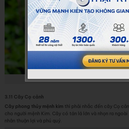
Cây Búp Sen đem lại sự phá
3.11 Cây Cọ cảnh
Cây phong thủy mệnh kim
thì phải nhắc đến cây Cọ cản
cho người mệnh Kim. Cây có tán lá lớn và nhọn ra ngoài
nhân thuận lợi và phú quý.