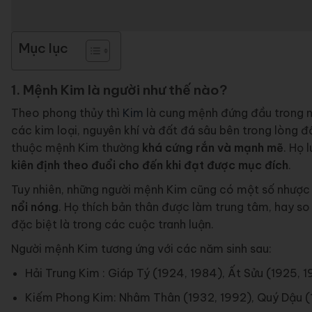
Mục lục
1. Mệnh Kim là người như thế nào?
Theo phong thủy thì
Kim
là cung mệnh đứng đầu trong n
các kim loại, nguyên khí và đất đá sâu bên trong lòng đấ
thuộc mệnh Kim thường
khá cứng rắn và mạnh mẽ
. Họ 
kiên định theo đuổi cho đến khi đạt được mục đích
.
Tuy nhiên, những người mệnh Kim cũng có một số nhượ
nổi nóng
. Họ thích bản thân được làm trung tâm, hay so
đặc biệt là trong các cuộc tranh luận.
Người mệnh Kim tương ứng với các năm sinh sau:
Hải Trung Kim : Giáp Tý (1924, 1984), Ất Sửu (1925, 
Kiếm Phong Kim: Nhâm Thân (1932, 1992), Quý Dậu (